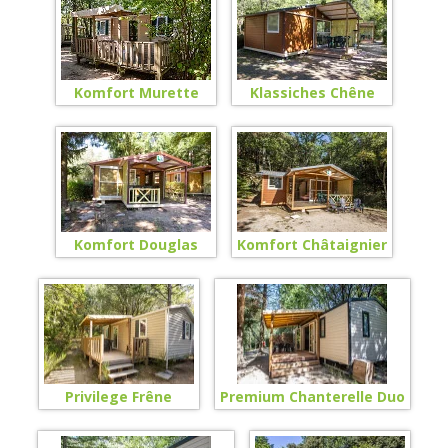
Komfort Murette
Klassiches Chêne
Komfort Douglas
Komfort Châtaignier
Privilege Frêne
Premium Chanterelle Duo