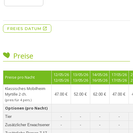
Preise
12/05/26
13/05/26
14/05/26
17/05/26
2
Preise pro Nacht
12/05/26
13/05/26
16/05/26
17/05/26
2
Klassisches Mobilheim
Myrtille 2 ch.
47.00 €
52.00 €
62.00 €
47.00 €
(preis für 4 pers.)
Optionen (pro Nacht)
Tier
-
-
-
-
Zusätzlicher Erwachsener
-
-
-
-