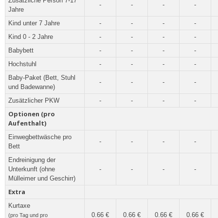
Zusätzliche Person 7-17
-
-
-
-
Jahre
Kind unter 7 Jahre
-
-
-
-
Kind 0 - 2 Jahre
-
-
-
-
Babybett
-
-
-
-
Hochstuhl
-
-
-
-
Baby-Paket (Bett, Stuhl
-
-
-
-
und Badewanne)
Zusätzlicher PKW
-
-
-
-
Optionen (pro
Aufenthalt)
Einwegbettwäsche pro
-
-
-
-
Bett
Endreinigung der
Unterkunft (ohne
-
-
-
-
Mülleimer und Geschirr)
Extra
Kurtaxe
0.66 €
0.66 €
0.66 €
0.66 €
(pro Tag und pro