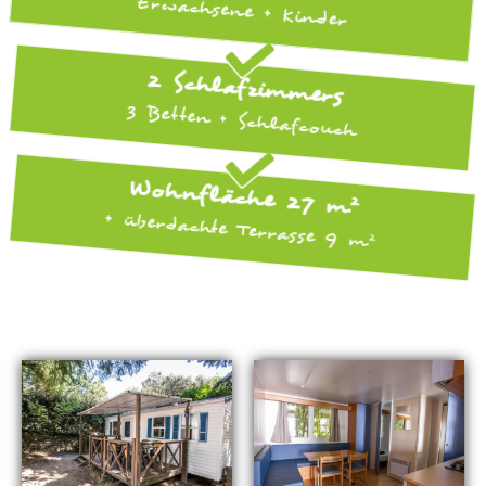
Erwachsene + Kinder
2 Schlafzimmers
3 Betten + Schlafcouch
Wohnfläche 27 m²
+ überdachte Terrasse 9 m²