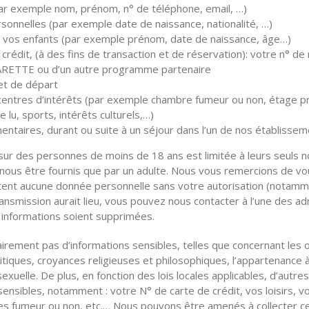
r exemple nom, prénom, n° de téléphone, email, …)
sonnelles (par exemple date de naissance, nationalité, …)
r vos enfants (par exemple prénom, date de naissance, âge…)
 crédit, (à des fins de transaction et de réservation): votre n
MARETTE ou d’un autre programme partenaire
et de départ
entres d’intérêts (par exemple chambre fumeur ou non, étage pré
 lu, sports, intérêts culturels,…)
taires, durant ou suite à un séjour dans l’un de nos établissem
 sur des personnes de moins de 18 ans est limitée à leurs seuls n
 nous être fournis que par un adulte. Nous vous remercions de v
ent aucune donnée personnelle sans votre autorisation (notamme
ransmission aurait lieu, vous pouvez nous contacter à l’une des a
 informations soient supprimées.
irement pas d’informations sensibles, telles que concernant les o
itiques, croyances religieuses et philosophiques, l’appartenance à
exuelle. De plus, en fonction des lois locales applicables, d’autre
sibles, notamment : votre N° de carte de crédit, vos loisirs, vo
tes fumeur ou non, etc.… Nous pouvons être amenés à collecter ce