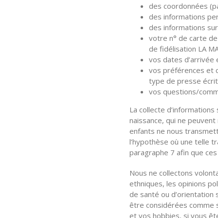
des coordonnées (pa
des informations per
des informations su
votre n° de carte de
de fidélisation LA 
vos dates d’arrivée 
vos préférences et c
type de presse écrite
vos questions/commen
La collecte d’informations
naissance, qui ne peuvent
enfants ne nous transmett
l’hypothèse où une telle t
paragraphe 7 afin que ces
Nous ne collectons volonta
ethniques, les opinions pol
de santé ou d’orientation s
être considérées comme sen
et vos hobbies, si vous ê