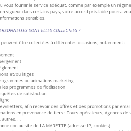
u vous fournir le service adéquat, comme par exemple un régime 
s en vigueur dans certains pays, votre accord préalable pourra v
’informations sensibles.
ERSONNELLES SONT-ELLES COLLECTEES ?
peuvent être collectées à différentes occasions, notamment :
issement
ébergement
règlement
ons et/ou litiges
 programmes ou animations marketing
 les programmes de fidélisation
nquêtes de satisfaction
ligne
wsletters, afin recevoir des offres et des promotions par email
rmations en provenance de tiers : Tours opérateurs, Agences de
 autres, …
 Connexion au site de LA MARETTE (adresse IP, cookies)