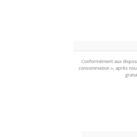
Conformément aux disposit
consommation », après nous a
gratu