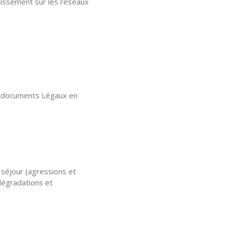
blissement sur les réseaux
s documents Légaux en
 séjour (agressions et
 dégradations et