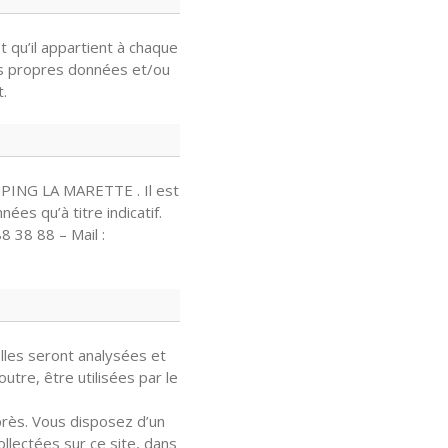
t qu’il appartient à chaque
es propres données et/ou
t.
MPING LA MARETTE . Il est
ées qu’à titre indicatif.
 38 88 – Mail :
les seront analysées et
utre, être utilisées par le
après. Vous disposez d’un
ollectées sur ce site, dans