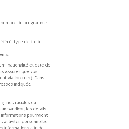
° de membre du programme
féré, type de literie,
ents.
om, nationalité et date de
ous assurer que vos
nt via Internet). Dans
dresses indiquée
rigines raciales ou
 un syndicat, les détails
s informations pourraient
s activités personnelles
s informations afin de