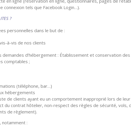
cte en ligne (réservation en ligne, questionnaires, pages de l’éta
 de connexion tels que Facebook Login…).
ITES ?
es personnelles dans le but de :
vis-à-vis de nos clients
des demandes d’hébergement : Établissement et conservation de
es comptables ;
mations (téléphone, bar…)
aux hébergements
iste de clients ayant eu un comportement inapproprié lors de leur
ect du contrat hôtelier, non-respect des règles de sécurité, vols,
nts de règlement).
e, notamment :