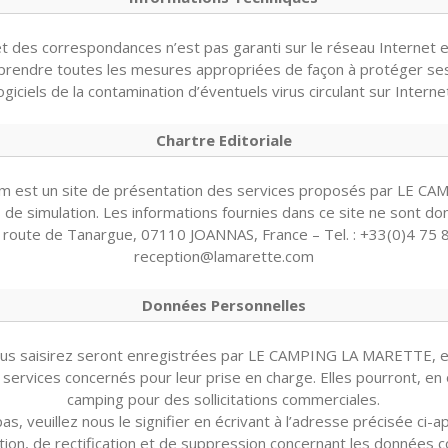
et des correspondances n’est pas garanti sur le réseau Internet e
de prendre toutes les mesures appropriées de façon à protéger s
ogiciels de la contamination d’éventuels virus circulant sur Interne
Chartre Editoriale
m est un site de présentation des services proposés par LE CA
de simulation. Les informations fournies dans ce site ne sont donn
 route de Tanargue, 07110 JOANNAS, France – Tel. : +33(0)4 75 88
reception@lamarette.com
Données Personnelles
ous saisirez seront enregistrées par LE CAMPING LA MARETTE, el
services concernés pour leur prise en charge. Elles pourront, en o
camping pour des sollicitations commerciales.
pas, veuillez nous le signifier en écrivant à l’adresse précisée ci-
tion, de rectification et de suppression concernant les données c