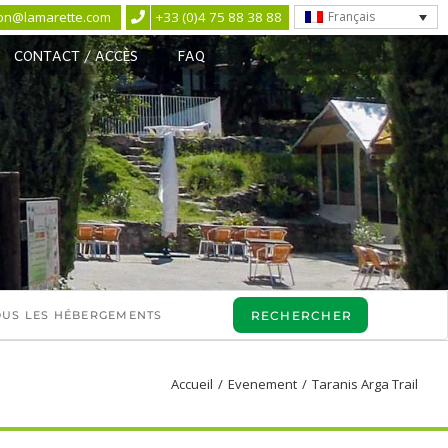
ion@lamarette.com
+33 (0)4 75 88 38 88
Français
CONTACT / ACCÈS
FAQ
Accueil
/
Evenement
/
Taranis Arga Trail