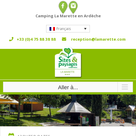
Passer
au
Camping La Marette en Ardèche
contenu
Français
+33 (0)4 75 88 38 88
reception@lamarette.com
Aller à...