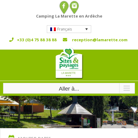
Passer
au
Camping La Marette en Ardèche
contenu
Français
+33 (0)4 75 88 38 88
reception@lamarette.com
Aller à...