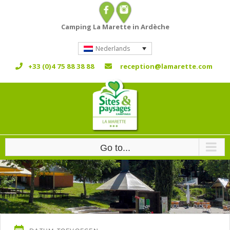
Skip
to
Camping La Marette in Ardèche
content
Nederlands
+33 (0)4 75 88 38 88
reception@lamarette.com
Go to...