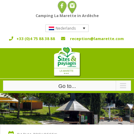
Skip
to
Camping La Marette in Ardèche
content
Nederlands
+33 (0)4 75 88 38 88
reception@lamarette.com
Go to...