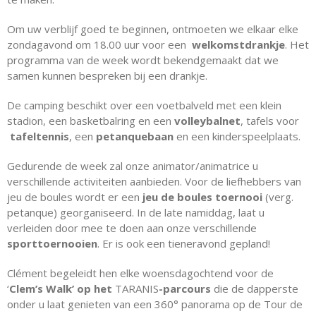
Om uw verblijf goed te beginnen, ontmoeten we elkaar elke
zondagavond om 18.00 uur voor een
welkomstdrankje
. Het
programma van de week wordt bekendgemaakt dat we
samen kunnen bespreken bij een drankje.
De camping beschikt over een voetbalveld met een klein
stadion, een basketbalring en een
volleybalnet
, tafels voor
tafeltennis
, een
petanquebaan
en een kinderspeelplaats.
Gedurende de week zal onze animator/animatrice u
verschillende activiteiten aanbieden. Voor de liefhebbers van
jeu de boules wordt er een
jeu de boules toernooi
(verg.
petanque) georganiseerd. In de late namiddag, laat u
verleiden door mee te doen aan onze verschillende
sporttoernooien
. Er is ook een tieneravond gepland!
Clément begeleidt hen elke woensdagochtend voor de
‘
Clem’s Walk’ op het
TARANIS
-parcours
die de dapperste
onder u laat genieten van een 360° panorama op de Tour de