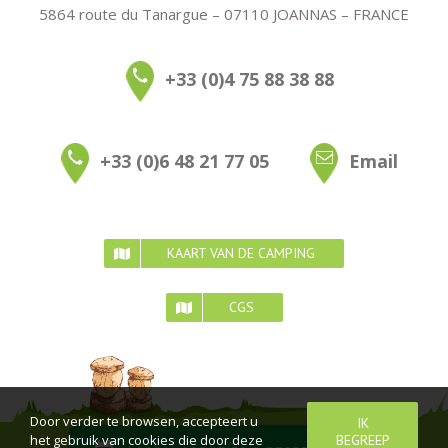
5864 route du Tanargue – 07110 JOANNAS – FRANCE
+33 (0)4 75 88 38 88
+33 (0)6 48 21 77 05
Email
KAART VAN DE CAMPING
CGS
Door verder te browsen, accepteert u
IK
het gebruik van cookies die door deze
BEGREEP